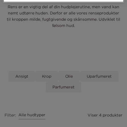
Rens er en vigtig del af din hudplejerutine, men vand kan
nemt udtørre huden. Derfor er alle vores renseprodukter
til kroppen milde, fugtgivende og skånsomme. Udviklet til
følsom hud.
Ansigt
Krop
Olie
Uparfumeret
Parfumeret
Alle hudtyper
Filter
:
Viser 4 produkter